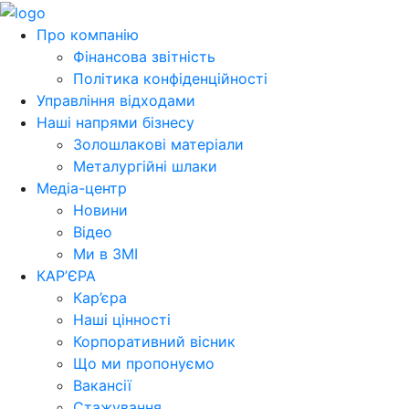
Про компанію
Фінансова звітність
Політика конфіденційності
Управління відходами
Наші напрями бізнесу
Золошлакові матеріали
Металургійні шлаки
Медіа-центр
Новини
Відео
Ми в ЗМІ
КАР’ЄРА
Кар’єра
Наші цінності
Корпоративний вісник
Що ми пропонуємо
Вакансії
Стажування