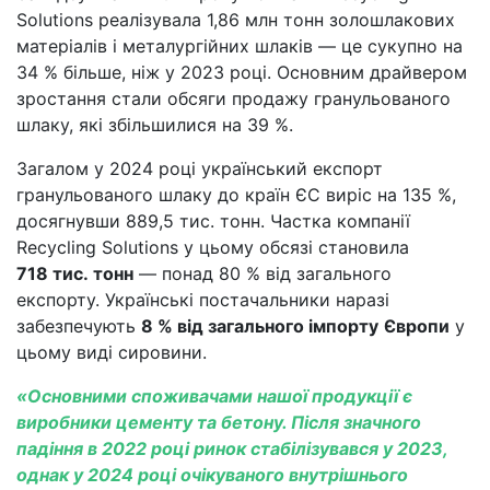
Solutions реалізувала 1,86 млн тонн золошлакових
матеріалів і металургійних шлаків — це сукупно на
34 % більше, ніж у 2023 році. Основним драйвером
зростання стали обсяги продажу гранульованого
шлаку, які збільшилися на 39 %.
Загалом у 2024 році український експорт
гранульованого шлаку до країн ЄС виріс на 135 %,
досягнувши 889,5 тис. тонн. Частка компанії
Recycling Solutions у цьому обсязі становила
718 тис. тонн
— понад 80 % від загального
експорту. Українські постачальники наразі
забезпечують
8 % від загального імпорту
Європи
у
цьому виді сировини.
«Основними споживачами нашої продукції є
виробники цементу та бетону. Після значного
падіння в 2022 році ринок стабілізувався у 2023,
однак у 2024 році очікуваного внутрішнього