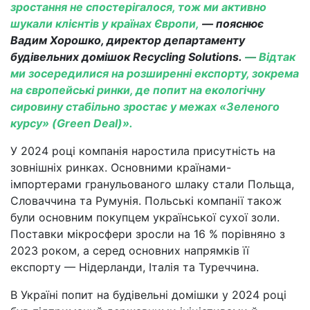
зростання не спостерігалося, тож ми активно
шукали клієнтів у країнах Європи,
— пояснює
Вадим Хорошко, директор департаменту
будівельних домішок Recycling Solutions.
—
Відтак
ми зосередилися на розширенні експорту, зокрема
на європейські ринки, де попит на екологічну
сировину стабільно зростає у межах «Зеленого
курсу» (Green Deal)».
У 2024 році компанія наростила присутність на
зовнішніх ринках. Основними країнами-
імпортерами гранульованого шлаку стали Польща,
Словаччина та Румунія. Польські компанії також
були основним покупцем української сухої золи.
Поставки мікросфери зросли на 16 % порівняно з
2023 роком, а серед основних напрямків її
експорту — Нідерланди, Італія та Туреччина.
В Україні попит на будівельні домішки у 2024 році