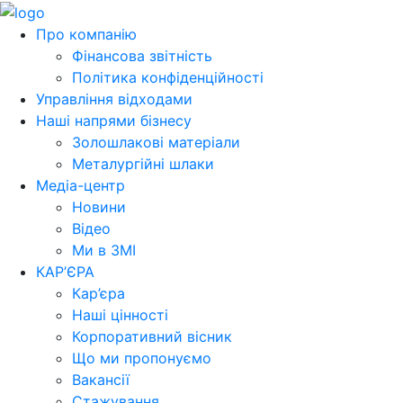
Про компанію
Фінансова звітність
Політика конфіденційності
Управління відходами
Наші напрями бізнесу
Золошлакові матеріали
Металургійні шлаки
Медіа-центр
Новини
Відео
Ми в ЗМІ
КАР’ЄРА
Кар’єра
Наші цінності
Корпоративний вісник
Що ми пропонуємо
Вакансії
Стажування