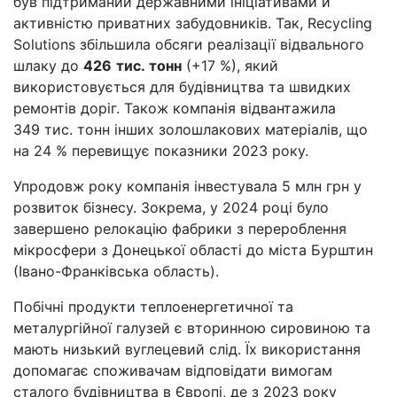
був підтриманий державними ініціативами й
активністю приватних забудовників. Так, Recycling
Solutions збільшила обсяги реалізації відвального
шлаку до
426
тис.
тонн
‍(+17 %), який
використовується для будівництва та швидких
ремонтів доріг. Також компанія відвантажила
349 тис. тонн інших золошлакових матеріалів, що
на 24 % перевищує показники 2023 року.
Упродовж року компанія інвестувала 5 млн грн у
розвиток бізнесу. Зокрема, у 2024 році було
завершено релокацію фабрики з перероблення
мікросфери з Донецької області до міста Бурштин
(Івано-Франківська область).
Побічні продукти теплоенергетичної та
металургійної галузей є вторинною сировиною та
мають низький вуглецевий слід. Їх використання
допомагає споживачам відповідати вимогам
сталого будівництва в Європі, де з 2023 року