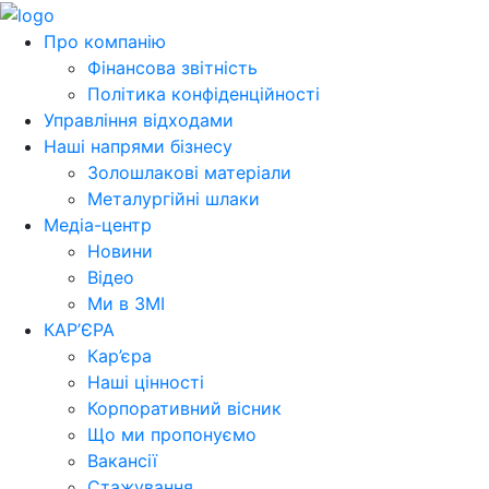
Про компанію
Фінансова звітність
Політика конфіденційності
Управління відходами
Наші напрями бізнесу
Золошлакові матеріали
Металургійні шлаки
Медіа-центр
Новини
Відео
Ми в ЗМІ
КАР’ЄРА
Кар’єра
Наші цінності
Корпоративний вісник
Що ми пропонуємо
Вакансії
Стажування