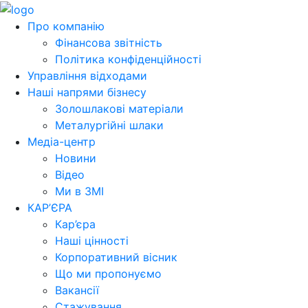
Про компанію
Фінансова звітність
Політика конфіденційності
Управління відходами
Наші напрями бізнесу
Золошлакові матеріали
Металургійні шлаки
Медіа-центр
Новини
Відео
Ми в ЗМІ
КАР’ЄРА
Кар’єра
Наші цінності
Корпоративний вісник
Що ми пропонуємо
Вакансії
Стажування