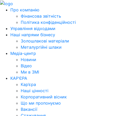
Про компанію
Фінансова звітність
Політика конфіденційності
Управління відходами
Наші напрями бізнесу
Золошлакові матеріали
Металургійні шлаки
Медіа-центр
Новини
Відео
Ми в ЗМІ
КАР’ЄРА
Кар’єра
Наші цінності
Корпоративний вісник
Що ми пропонуємо
Вакансії
Стажування