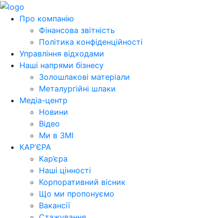
Про компанію
Фінансова звітність
Політика конфіденційності
Управління відходами
Наші напрями бізнесу
Золошлакові матеріали
Металургійні шлаки
Медіа-центр
Новини
Відео
Ми в ЗМІ
КАР’ЄРА
Кар’єра
Наші цінності
Корпоративний вісник
Що ми пропонуємо
Вакансії
Стажування