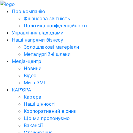
Про компанію
Фінансова звітність
Політика конфіденційності
Управління відходами
Наші напрями бізнесу
Золошлакові матеріали
Металургійні шлаки
Медіа-центр
Новини
Відео
Ми в ЗМІ
КАР’ЄРА
Кар’єра
Наші цінності
Корпоративний вісник
Що ми пропонуємо
Вакансії
Стажування